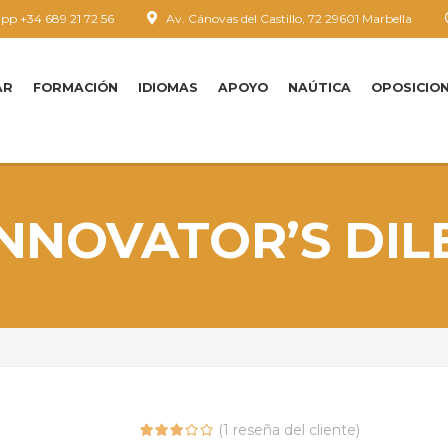
p +34 689 21 72 56
Av. Cánovas del Castillo, 72 29601 Marbella
AR
FORMACIÓN
IDIOMAS
APOYO
NAÚTICA
OPOSICIO
INNOVATOR’S DI
(
1
reseña del cliente)