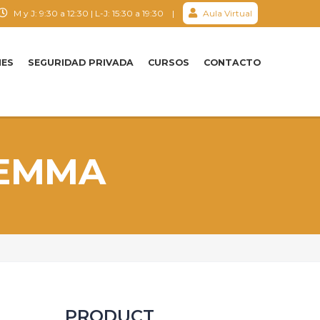
M y J: 9:30 a 12:30 | L-J: 15:30 a 19:30 |
Aula Virtual
NES
SEGURIDAD PRIVADA
CURSOS
CONTACTO
LEMMA
PRODUCT