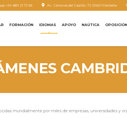
p +34 689 21 72 56
Av. Cánovas del Castillo, 72 29601 Marbella
AR
FORMACIÓN
IDIOMAS
APOYO
NAÚTICA
OPOSICIO
ÁMENES CAMBRI
cidas mundialmente por miles de empresas, universidades y or