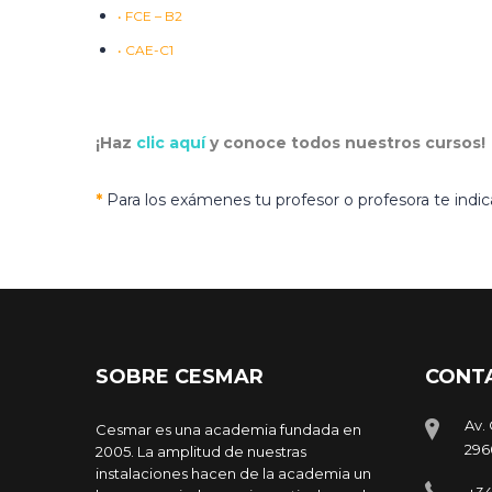
• FCE – B2
• CAE-C1
¡Haz
clic aquí
y conoce todos nuestros cursos!
*
Para los exámenes tu profesor o profesora te indica
SOBRE CESMAR
CONT
Av. 
Cesmar es una academia fundada en
296
2005. La amplitud de nuestras
instalaciones hacen de la academia un