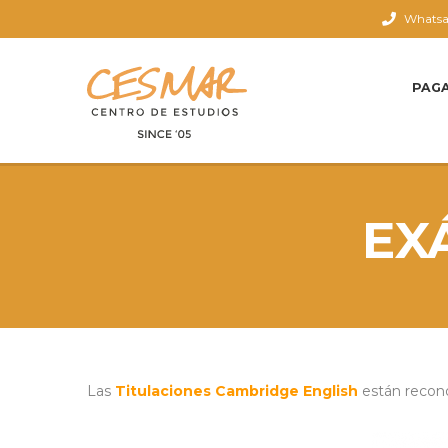
Whatsap
PAG
EX
Las
Titulaciones Cambridge English
están recono