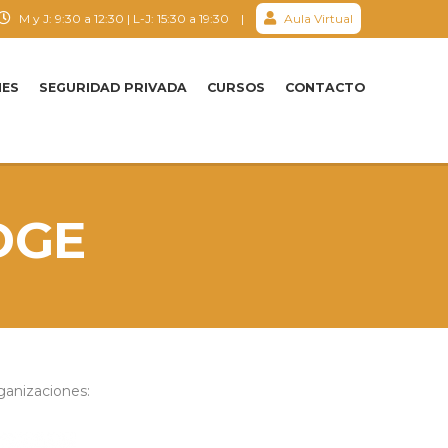
M y J: 9:30 a 12:30 | L-J: 15:30 a 19:30 |
Aula Virtual
NES
SEGURIDAD PRIVADA
CURSOS
CONTACTO
DGE
ganizaciones: