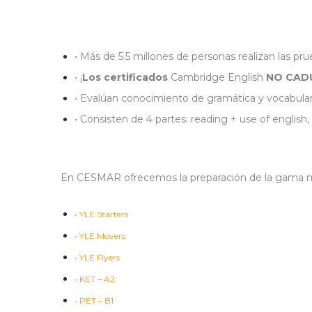
• Más de 5.5 millones de personas realizan las pr
• ¡
Los certificados
Cambridge English
NO CAD
• Evalúan conocimiento de gramática y vocabula
• Consisten de 4 partes: reading + use of english,
En CESMAR ofrecemos la preparación de la gama 
• YLE Starters
• YLE Movers
• YLE Flyers
• KET – A2
• PET – B1