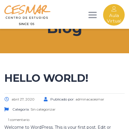
Aula
Toggle
Virtual
Blog
navigation
HELLO WORLD!
abril 27, 2020
Publicado por:
adminacacesmar
Categoría:
Sin categorizar
1 comentario
Welcome to WordPress. This is your first post. Edit or