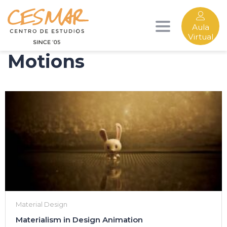
Aula
Toggle
Virtual
Motions
navigation
Material Design
Materialism in Design Animation