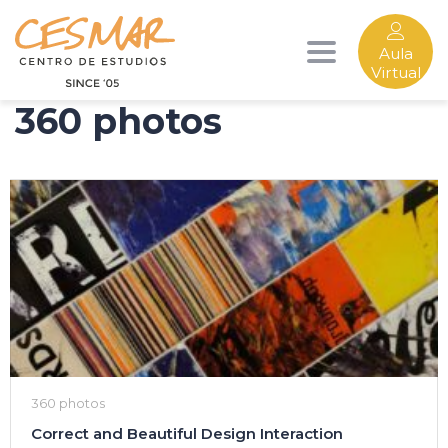
Aula
Toggle
Virtual
360 photos
navigation
360 photos
Correct and Beautiful Design Interaction