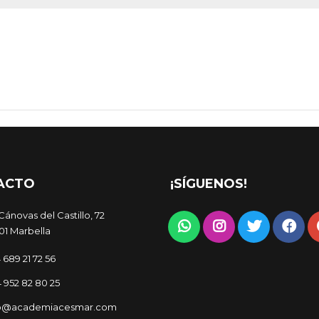
ACTO
¡SÍGUENOS!
Cánovas del Castillo, 72
01 Marbella
 689 21 72 56
 952 82 80 25
fo@academiacesmar.com