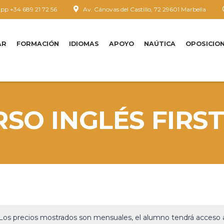
p +34 689 21 72 56
Av. Cánovas del Castillo, 72 29601 Marbella
AR
FORMACIÓN
IDIOMAS
APOYO
NAÚTICA
OPOSICIO
SO INGLÉS FIRST
. Los precios mostrados son mensuales, el alumno tendrá acceso