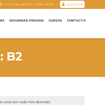
M y J: 9:30 a 12:30 | L-J: 15:30 a 19:30 |
Aula Virtual
NES
SEGURIDAD PRIVADA
CURSOS
CONTACTO
: B2
 al curso por cada mes abonado.