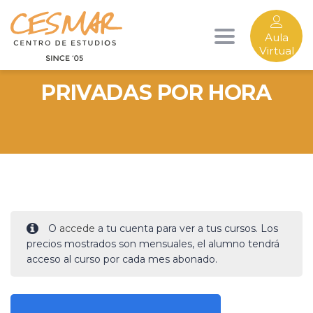
Aula
Toggle
CLASES DE RUSO
Virtual
navigation
PRIVADAS POR HORA
O
accede
a tu cuenta para ver a tus cursos. Los
precios mostrados son mensuales, el alumno tendrá
acceso al curso por cada mes abonado.